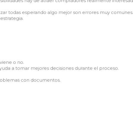
osibilidades hay de atraer compradores realmente interesad
hazar todas esperando algo mejor son errores muy comunes
estrategia.
viene o no.
 ayuda a tomar mejores decisiones durante el proceso.
problemas con documentos.