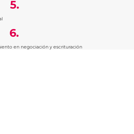
5.
al
6.
nto en negociación y escrituración