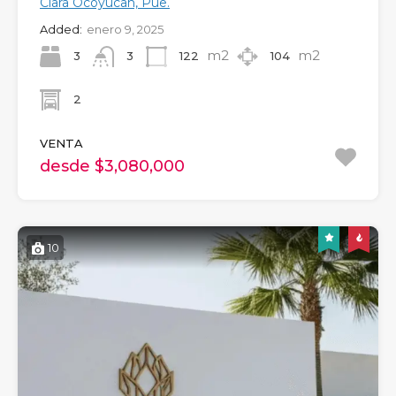
Clara Ocoyucan, Pue.
Added:
enero 9, 2025
m2
m2
3
122
104
3
2
VENTA
desde $3,080,000
10