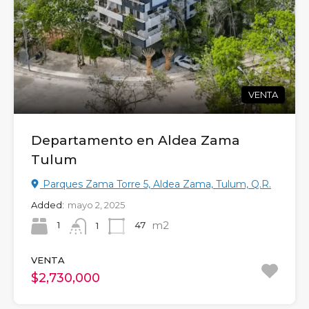
VENTA
Departamento en Aldea Zama
Tulum
Parques Zama Torre 5, Aldea Zama, Tulum, Q.R.
Added:
mayo 2, 2025
m2
1
47
1
VENTA
$2,730,000