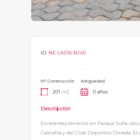
ID:
NE-LA016-BJ40
M² Construcción
Antigüedad
201
m2
0 años
Descripción
Excelentes terrenos en Parque Sofía ubicad
Cascatta y del Club Deportivo Ómada. El c