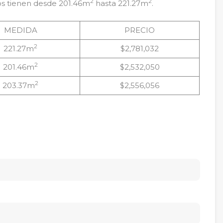
2
2
nos tienen desde 201.46m
hasta 221.27m
.
MEDIDA
PRECIO
2
221.27m
$2,781,032
2
201.46m
$2,532,050
2
203.37m
$2,556,056