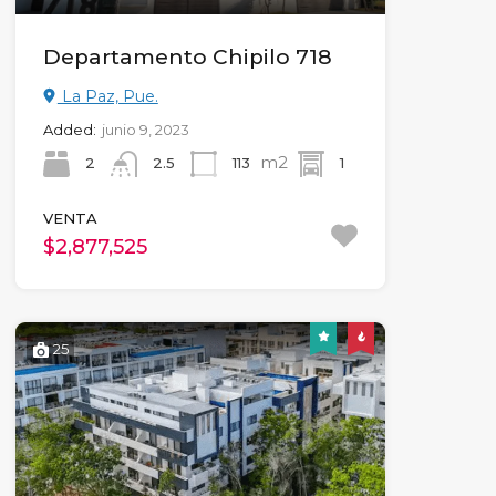
Departamento Chipilo 718
La Paz, Pue.
Added:
junio 9, 2023
m2
2
113
1
2.5
VENTA
$2,877,525
25