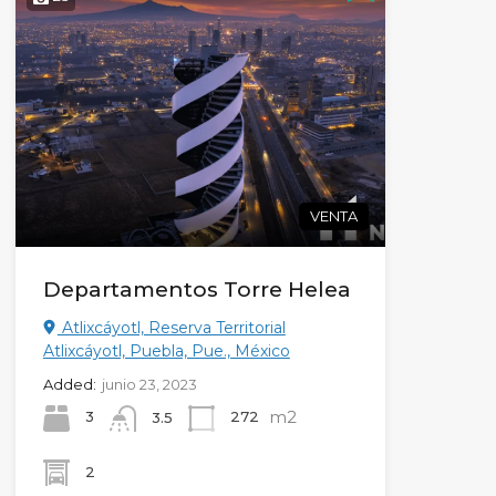
VENTA
Departamentos Torre Helea
Atlixcáyotl, Reserva Territorial
Atlixcáyotl, Puebla, Pue., México
Added:
junio 23, 2023
m2
3
272
3.5
2