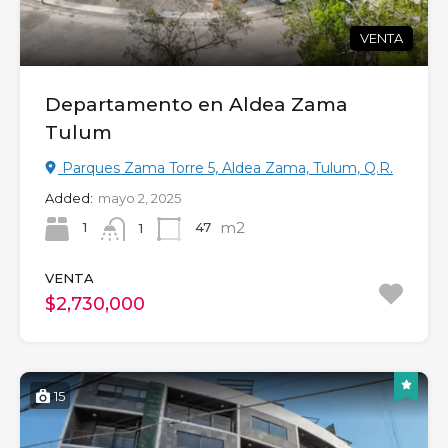
VENTA
Departamento en Aldea Zama
Tulum
Parques Zama Torre 5, Aldea Zama, Tulum, Q.R.
Added:
mayo 2, 2025
m2
1
47
1
VENTA
$2,730,000
15