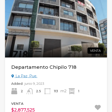
VENTA
Departamento Chipilo 718
La Paz, Pue.
Added:
junio 9, 2023
m2
2
113
1
2.5
VENTA
$2,877,525