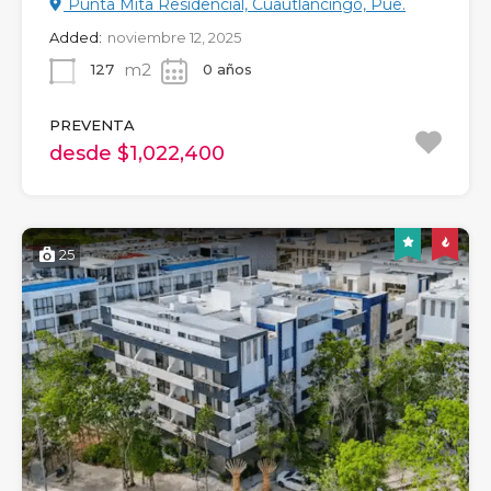
Punta Mita Residencial, Cuautlancingo, Pue.
Added:
noviembre 12, 2025
m2
127
0 años
PREVENTA
desde $1,022,400
25