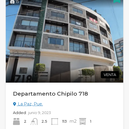
15
VENTA
Departamento Chipilo 718
La Paz, Pue.
Added:
junio 9, 2023
m2
2
113
1
2.5