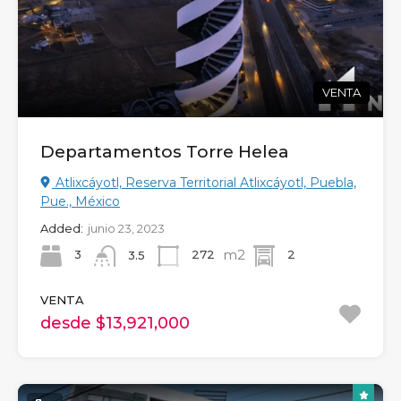
VENTA
Departamentos Torre Helea
Atlixcáyotl, Reserva Territorial Atlixcáyotl, Puebla,
Pue., México
Added:
junio 23, 2023
m2
3
272
2
3.5
VENTA
desde $13,921,000