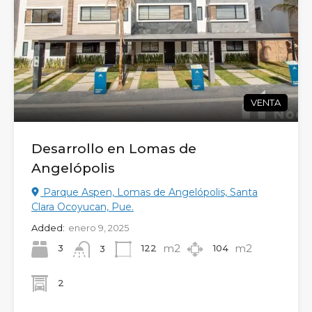
VENTA
Desarrollo en Lomas de
Angelópolis
Parque Aspen, Lomas de Angelópolis, Santa
Clara Ocoyucan, Pue.
Added:
enero 9, 2025
m2
m2
3
122
104
3
2