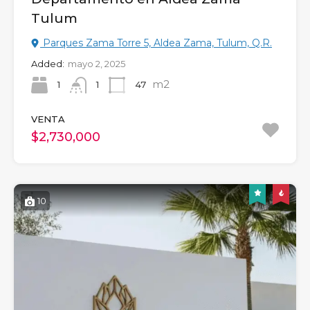
Tulum
Parques Zama Torre 5, Aldea Zama, Tulum, Q.R.
Added:
mayo 2, 2025
m2
1
47
1
VENTA
$2,730,000
10