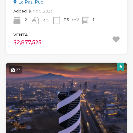
La Paz, Pue.
Added:
junio 9, 2023
m2
2
113
1
2.5
VENTA
$2,877,525
23