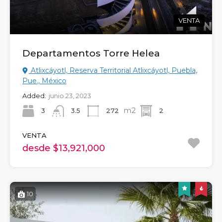
VENTA
Departamentos Torre Helea
Atlixcáyotl, Reserva Territorial Atlixcáyotl, Puebla,
Pue., México
Added:
junio 23, 2023
m2
3
272
2
3.5
VENTA
desde $13,921,000
10