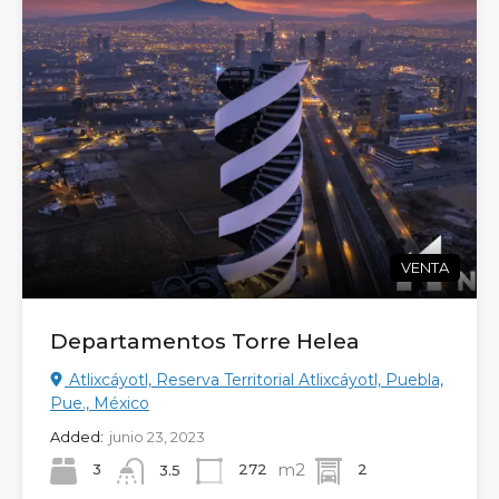
VENTA
Departamentos Torre Helea
Atlixcáyotl, Reserva Territorial Atlixcáyotl, Puebla,
Pue., México
Added:
junio 23, 2023
m2
3
272
2
3.5