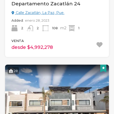
Departamento Zacatlán 24
Calle Zacatlán, La Paz, Pue.
Added:
enero 28, 2023
m2
2
108
1
2
VENTA
desde $4,992,278
28