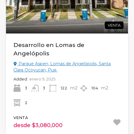
VENTA
Desarrollo en Lomas de
Angelópolis
Parque Aspen, Lomas de Angelópolis, Santa
Clara Ocoyucan, Pue.
Added:
enero 9, 2025
m2
m2
3
122
104
3
2
VENTA
desde $3,080,000