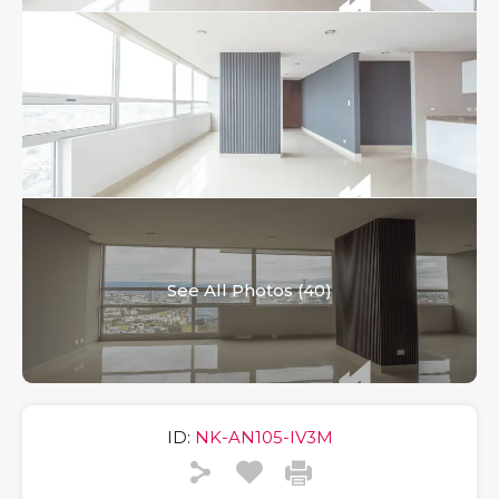
See All Photos (40)
ID:
NK-AN105-IV3M