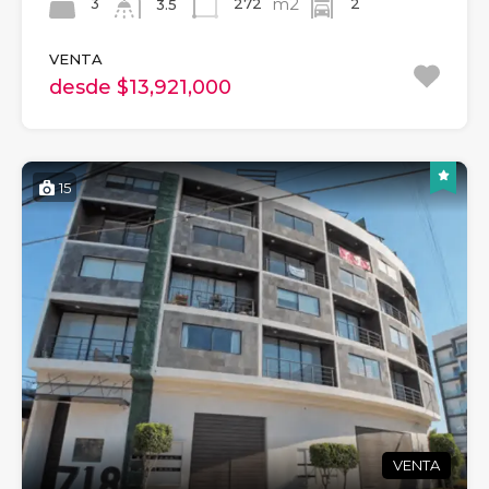
m2
3
272
2
3.5
VENTA
desde $13,921,000
15
VENTA