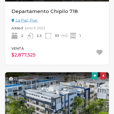
Departamento Chipilo 718
La Paz, Pue.
Added:
junio 9, 2023
m2
2
113
1
2.5
VENTA
$2,877,525
25