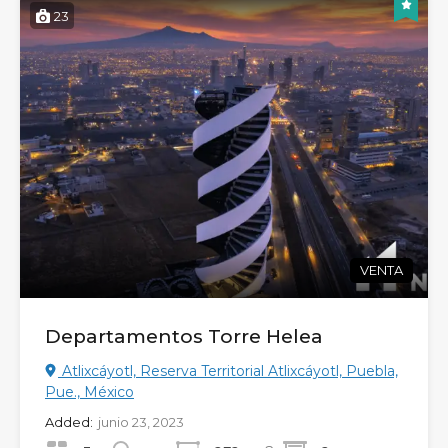
23
VENTA
Departamentos Torre Helea
Atlixcáyotl, Reserva Territorial Atlixcáyotl, Puebla,
Pue., México
Added:
junio 23, 2023