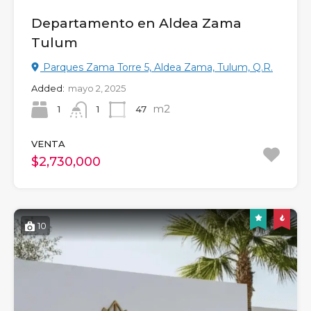
Departamento en Aldea Zama
Tulum
Parques Zama Torre 5, Aldea Zama, Tulum, Q.R.
Added:
mayo 2, 2025
m2
1
47
1
VENTA
$2,730,000
10