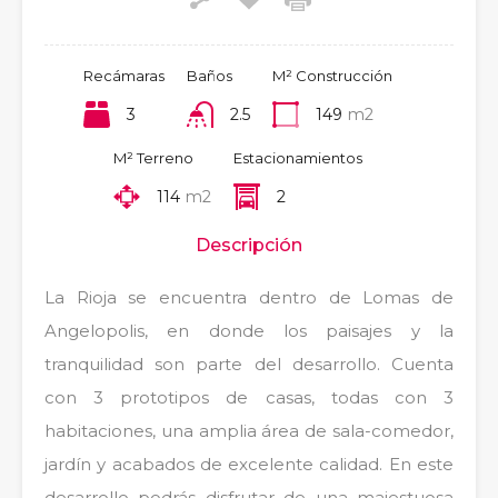
Recámaras
Baños
M² Construcción
3
2.5
149
m2
M² Terreno
Estacionamientos
114
m2
2
Descripción
La Rioja se encuentra dentro de Lomas de
Angelopolis, en donde los paisajes y la
tranquilidad son parte del desarrollo. Cuenta
con 3 prototipos de casas, todas con 3
habitaciones, una amplia área de sala-comedor,
jardín y acabados de excelente calidad. En este
desarrollo podrás disfrutar de una majestuosa