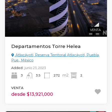
VENTA
Departamentos Torre Helea
Atlixcáyotl, Reserva Territorial Atlixcáyotl, Puebla,
Pue., México
Added:
junio 23, 2023
m2
3
272
2
3.5
VENTA
desde $13,921,000