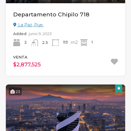
Departamento Chipilo 718
La Paz, Pue.
Added:
junio 9, 2023
m2
2
113
1
2.5
VENTA
$2,877,525
23