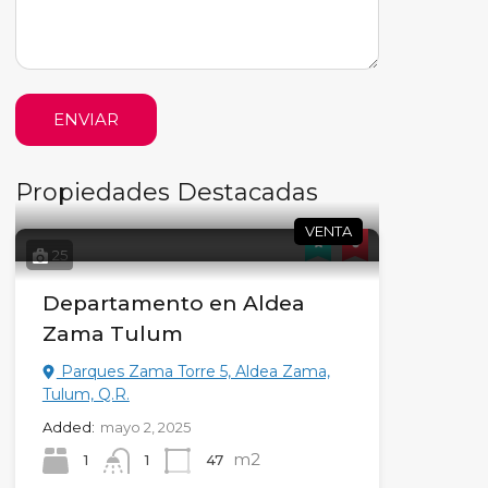
ENVIAR
Propiedades Destacadas
VENTA
25
Departamento en Aldea
Zama Tulum
Parques Zama Torre 5, Aldea Zama,
Tulum, Q.R.
Added:
mayo 2, 2025
m2
1
47
1