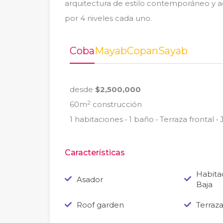
arquitectura de estilo contemporáneo y a
por 4 niveles cada uno.
Coba
Mayab
Copan
Sayab
desde
$2,500,000
2
60m
construcción
1 habitaciones • 1 baño • Terraza frontal • 
Características
Habita
Asador
Baja
Roof garden
Terraz