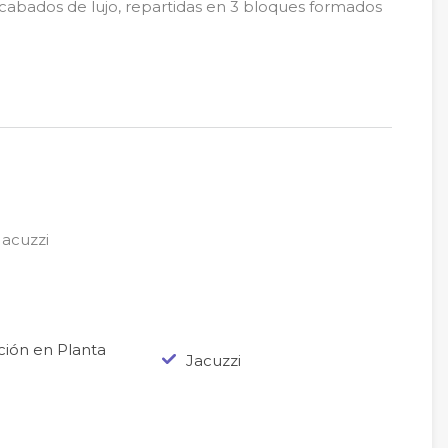
cabados de lujo, repartidas en 3 bloques formados
Jacuzzi
ción en Planta
Jacuzzi
a