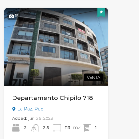
15
VENTA
Departamento Chipilo 718
La Paz, Pue.
Added:
junio 9, 2023
m2
2
113
1
2.5