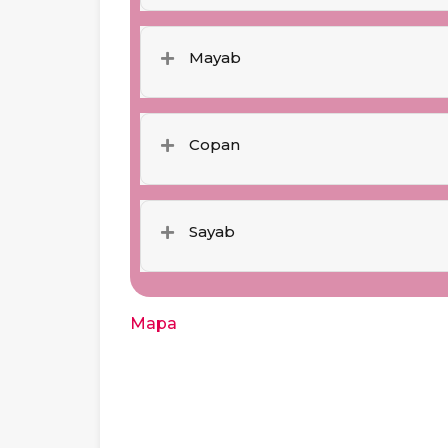
Mayab
Copan
Sayab
Mapa