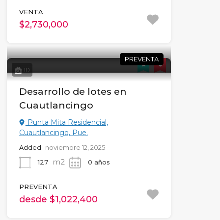
VENTA
$2,730,000
PREVENTA
10
Desarrollo de lotes en
Cuautlancingo
Punta Mita Residencial,
Cuautlancingo, Pue.
Added:
noviembre 12, 2025
m2
127
0 años
PREVENTA
desde $1,022,400