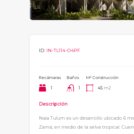
ID:
IN-TL114-O4PF
Recámaras
Baños
M² Construcción
1
1
45
m2
Descripción
Naia Tulum es un desarrollo ubicado 6 min
Zamá, en medio de la selva tropical. Cuen