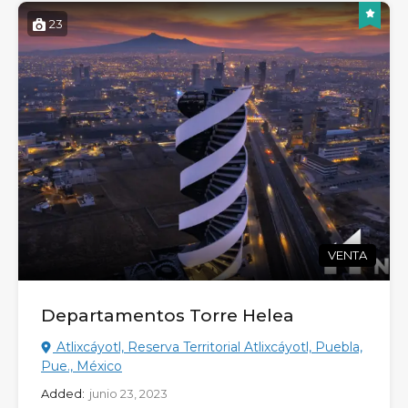
23
VENTA
Departamentos Torre Helea
Atlixcáyotl, Reserva Territorial Atlixcáyotl, Puebla,
Pue., México
Added:
junio 23, 2023