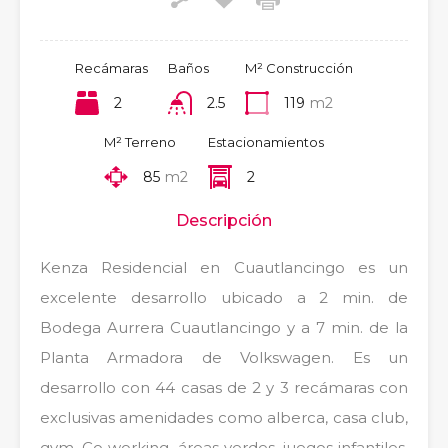
Recámaras
Baños
M² Construcción
2
2.5
119
m2
M² Terreno
Estacionamientos
85
m2
2
Descripción
Kenza Residencial en Cuautlancingo es un
excelente desarrollo ubicado a 2 min. de
Bodega Aurrera Cuautlancingo y a 7 min. de la
Planta Armadora de Volkswagen. Es un
desarrollo con 44 casas de 2 y 3 recámaras con
exclusivas amenidades como alberca, casa club,
gym, Co working, áreas verdes, juegos infantiles,