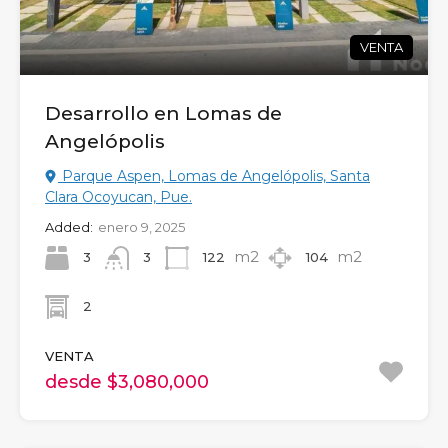
VENTA
Desarrollo en Lomas de
Angelópolis
Parque Aspen, Lomas de Angelópolis, Santa
Clara Ocoyucan, Pue.
Added:
enero 9, 2025
m2
m2
3
122
104
3
2
VENTA
desde $3,080,000