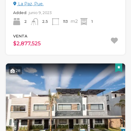
La Paz, Pue.
Added:
junio 9, 2023
m2
2
113
1
2.5
VENTA
$2,877,525
28