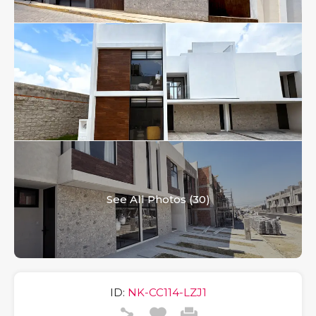
See All Photos (30)
ID:
NK-CC114-LZJ1