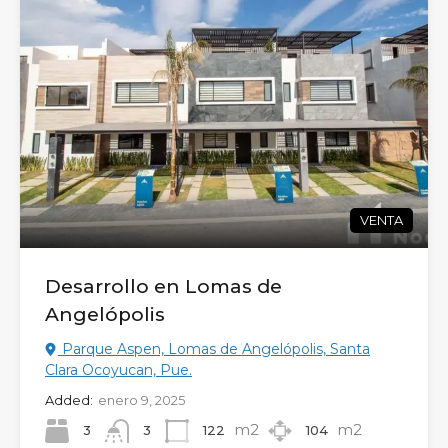
VENTA
Desarrollo en Lomas de
Angelópolis
Parque Aspen, Lomas de Angelópolis, Santa
Clara Ocoyucan, Pue.
Added:
enero 9, 2025
m2
m2
3
122
104
3