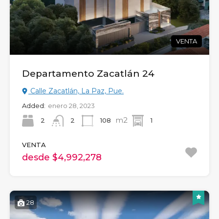
VENTA
Departamento Zacatlán 24
Calle Zacatlán, La Paz, Pue.
Added:
enero 28, 2023
m2
2
108
1
2
VENTA
desde $4,992,278
28