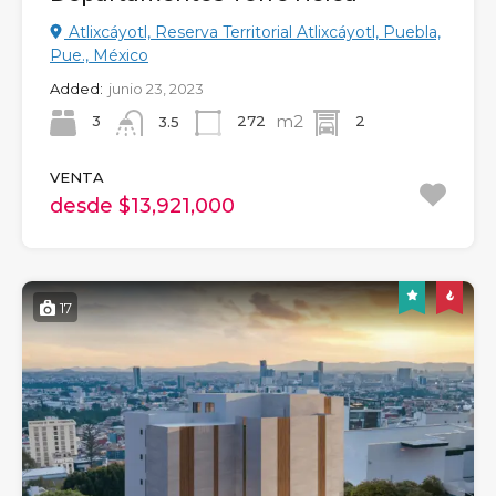
Atlixcáyotl, Reserva Territorial Atlixcáyotl, Puebla,
Pue., México
Added:
junio 23, 2023
m2
3
272
2
3.5
VENTA
desde $13,921,000
17