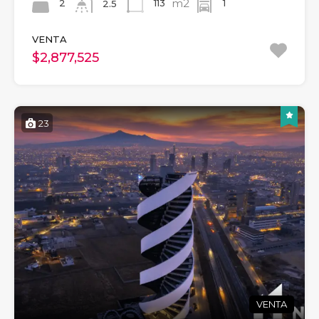
m2
2
113
1
2.5
VENTA
$2,877,525
23
VENTA