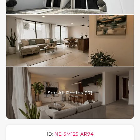
See All Photos (17)
ID:
NE-SM125-AR94