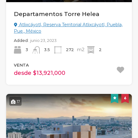
Departamentos Torre Helea
Atlixcáyotl, Reserva Territorial Atlixcáyotl, Puebla,
Pue., México
Added:
junio 23, 2023
m2
3
272
2
3.5
VENTA
desde $13,921,000
17