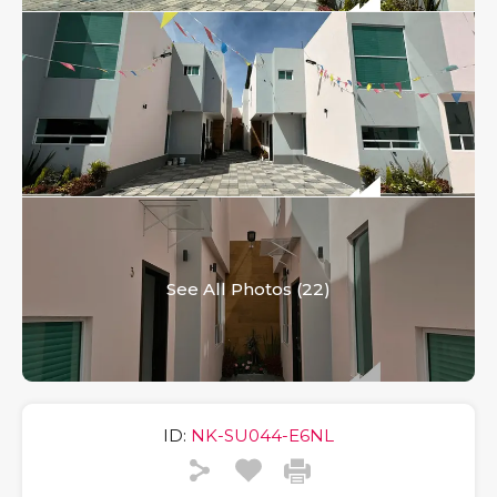
See All Photos (22)
ID:
NK-SU044-E6NL