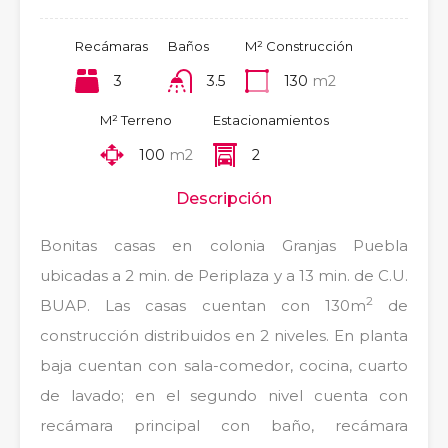
Recámaras
Baños
M² Construcción
3
3.5
130
m2
M² Terreno
Estacionamientos
100
m2
2
Descripción
Bonitas casas en colonia Granjas Puebla
ubicadas a 2 min. de Periplaza y a 13 min. de C.U.
2
BUAP. Las casas cuentan con 130m
de
construcción distribuidos en 2 niveles. En planta
baja cuentan con sala-comedor, cocina, cuarto
de lavado; en el segundo nivel cuenta con
recámara principal con baño, recámara