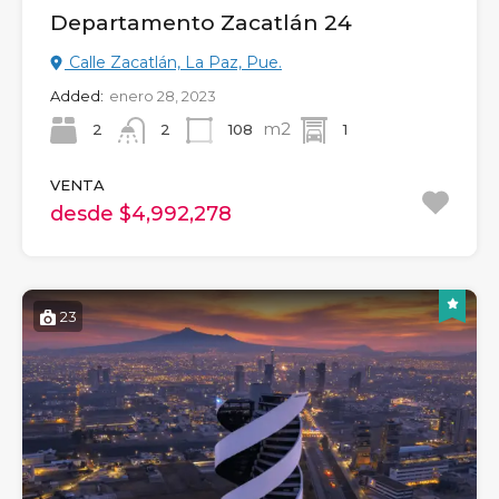
Departamento Zacatlán 24
Calle Zacatlán, La Paz, Pue.
Added:
enero 28, 2023
m2
2
108
1
2
VENTA
desde $4,992,278
23