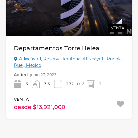
VENTA
Departamentos Torre Helea
Atlixcáyotl, Reserva Territorial Atlixcáyotl, Puebla,
Pue., México
Added:
junio 23, 2023
m2
3
272
2
3.5
VENTA
desde $13,921,000