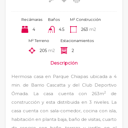
Recámaras
Baños
M² Construcción
4
4.5
263
m2
M² Terreno
Estacionamientos
205
m2
2
Descripción
Hermosa casa en Parque Chiapas ubicada a 4
min. de Barrio Cascatta y del Club Deportivo
2
Ómada. La casa cuenta con 263m
de
construcción y esta distribuida en 3 niveles. La
casa cuenta con sala-comedor, cocina con isla,
habitación en planta baja, baño de visitas, cuarto
de servicio con baño, terraza y jardín; en el