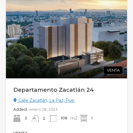
VENTA
Departamento Zacatlán 24
Calle Zacatlán, La Paz, Pue.
Added:
enero 28, 2023
m2
2
108
1
2
VENTA