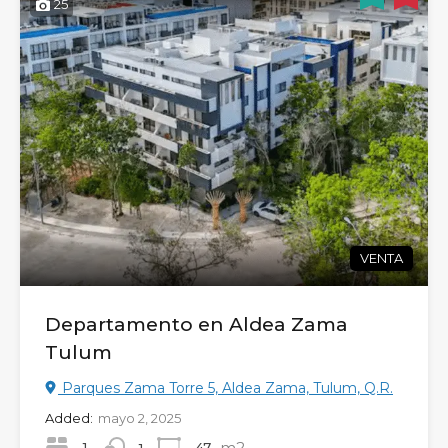
25
VENTA
Departamento en Aldea Zama
Tulum
Parques Zama Torre 5, Aldea Zama, Tulum, Q.R.
Added:
mayo 2, 2025
m2
1
47
1