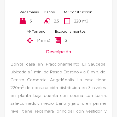
Recámaras
Baños
M² Construcción
3
2.5
220
m2
M² Terreno
Estacionamientos
145
m2
2
Descripción
Bonita casa en Fraccionamiento El Saucedal
ubicada a 1 min. de Paseo Destino y a 8 min. del
Centro Comercial Angelópolis. La casa tiene
2
220m
de construcción distribuida en 3 niveles;
en planta baja cuenta con cocina con barra,
sala-comedor, medio baño y jardín; en primer
nivel tiene recámara principal con vestidor y