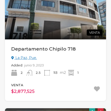
VENTA
Departamento Chipilo 718
La Paz, Pue.
Added:
junio 9, 2023
m2
2
113
1
2.5
VENTA
$2,877,525