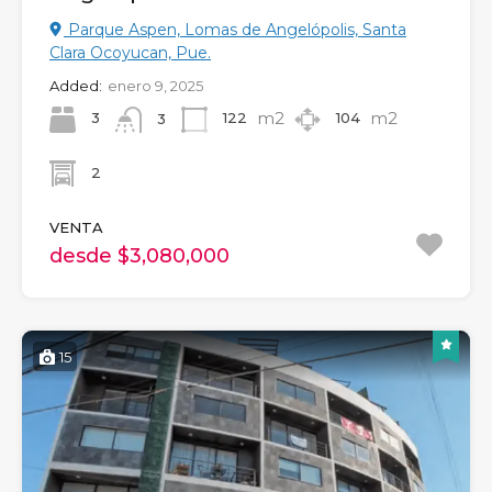
Parque Aspen, Lomas de Angelópolis, Santa
Clara Ocoyucan, Pue.
Added:
enero 9, 2025
m2
m2
3
122
104
3
2
VENTA
desde $3,080,000
15