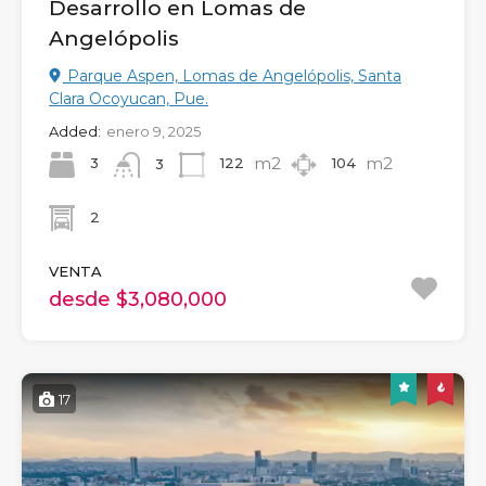
Desarrollo en Lomas de
Angelópolis
Parque Aspen, Lomas de Angelópolis, Santa
Clara Ocoyucan, Pue.
Added:
enero 9, 2025
m2
m2
3
122
104
3
2
VENTA
desde $3,080,000
17