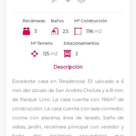
Recámaras
Baños
M² Construcción
3
2.5
196
m2
M² Terreno
Estacionamientos
125
m2
2
Descripción
Excelente casa en Residencial 33 ubicado a 6
min. del zócalo de San Andrés Cholula y a 8 min.
2
de Parque Loro. La casa cuenta con 196m
de
construcción. La casa cuenta con sala-comedor,
cocina con alacena, área de lavado, baño de
visitas, jardín, recámara principal con vestidor y
baño, dos recámara secundarias que