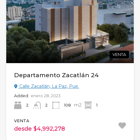
VENTA
Departamento Zacatlán 24
Calle Zacatlán, La Paz, Pue.
Added:
enero 28, 2023
m2
2
108
1
2
VENTA
desde $4,992,278