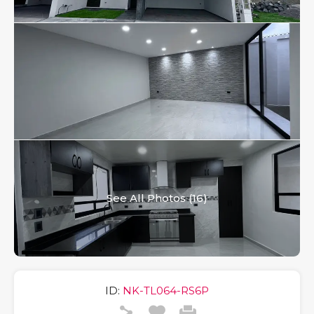
See All Photos (16)
ID:
NK-TL064-RS6P