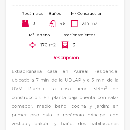
Recámaras
Baños
M² Construcción
3
4.5
314
m2
M² Terreno
Estacionamientos
170
m2
3
Descripción
Extraordinaria casa en Aureal Residencial
ubicado a 7 min. de la UDLAP y a 3 min. de la
2
UVM Puebla. La casa tiene 314m
de
construcción. En planta baja cuenta con sala-
comedor, medio baño, cocina y jardín; en
primer piso esta la recámara principal con
vestidor, balcón y baño, dos habitaciones