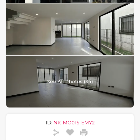
See All Photos (34)
ID:
NK-MO015-EMY2