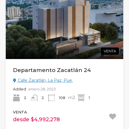
VENTA
Departamento Zacatlán 24
Calle Zacatlán, La Paz, Pue.
Added:
enero 28, 2023
m2
2
108
1
2
VENTA
desde $4,992,278