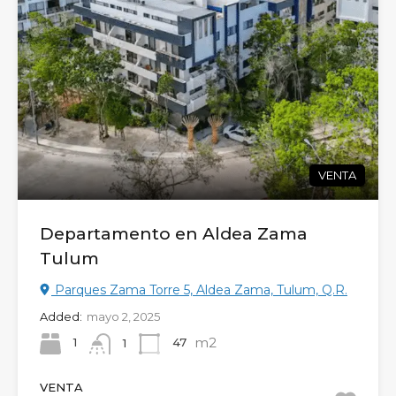
VENTA
Departamento en Aldea Zama
Tulum
Parques Zama Torre 5, Aldea Zama, Tulum, Q.R.
Added:
mayo 2, 2025
m2
1
47
1
VENTA