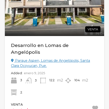
VENTA
Desarrollo en Lomas de
Angelópolis
Parque Aspen, Lomas de Angelópolis, Santa
Clara Ocoyucan, Pue.
Added:
enero 9, 2025
m2
m2
3
122
104
3
2
VENTA