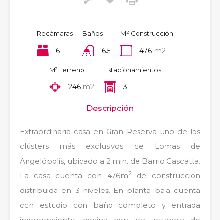
Recámaras
Baños
M² Construcción
6
6.5
476
m2
M² Terreno
Estacionamientos
246
m2
3
Descripción
Extraordinaria casa en Gran Reserva uno de los
clústers más exclusivos de Lomas de
Angelópolis, ubicado a 2 min. de Barrio Cascatta.
2
La casa cuenta con 476m
de construcción
distribuida en 3 niveles. En planta baja cuenta
con estudio con baño completo y entrada
independiente, cocina con isla, estancia de