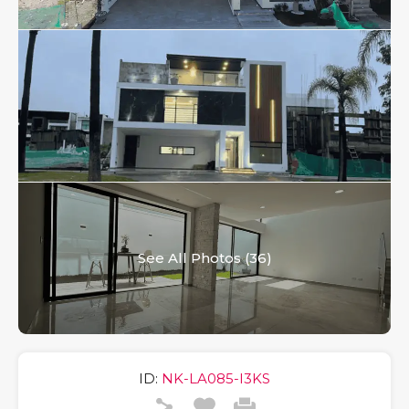
See All Photos (36)
ID:
NK-LA085-I3KS