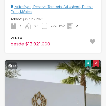
Atlixcáyotl, Reserva Territorial Atlixcáyotl, Puebla,
Pue., México
Added:
junio 23, 2023
m2
3
272
2
3.5
VENTA
desde $13,921,000
10