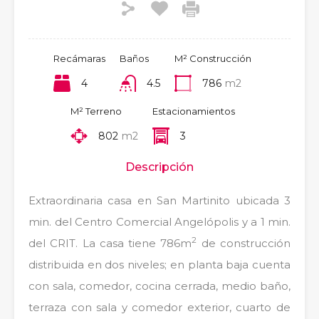
Recámaras
Baños
M² Construcción
4
4.5
786
m2
M² Terreno
Estacionamientos
802
m2
3
Descripción
Extraordinaria casa en San Martinito ubicada 3
min. del Centro Comercial Angelópolis y a 1 min.
2
del CRIT. La casa tiene 786m
de construcción
distribuida en dos niveles; en planta baja cuenta
con sala, comedor, cocina cerrada, medio baño,
terraza con sala y comedor exterior, cuarto de