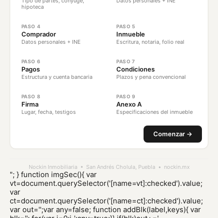
Tipo de partes, cónyuge,
Datos personales + INE
hipoteca
PASO 4
PASO 5
Comprador
Inmueble
Datos personales + INE
Escritura, notaria, folio real
PASO 6
PASO 7
Pagos
Condiciones
Estructura y cuenta bancaria
Plazos y pena convencional
PASO 8
PASO 9
Firma
Anexo A
Lugar, fecha, testigos
Especificaciones del inmueble
Comenzar →
Nockin Inmobiliaria • San Andrés Cholula, Puebla • nockin.mx
"; } function imgSec(){ var
vt=document.querySelector('[name=vt]:checked').value;
var
ct=document.querySelector('[name=ct]:checked').value;
var out='';var any=false; function addBlk(label,keys){ var