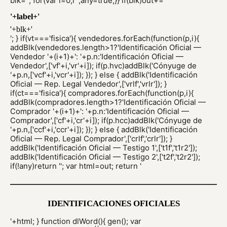
blk=''; for(var i=0;i
';any=true;}} if(blk)out+='
'+label+'
'+blk+'
'; } if(vt==='fisica'){ vendedores.forEach(function(p,i){
addBlk(vendedores.length>1?'Identificación Oficial —
Vendedor '+(i+1)+': '+p.n:'Identificación Oficial —
Vendedor',['vf'+i,'vr'+i]); if(p.hvc)addBlk('Cónyuge de
'+p.n,['vcf'+i,'vcr'+i]); }); } else { addBlk('Identificación
Oficial — Rep. Legal Vendedor',['vrlf','vrlr']); }
if(ct==='fisica'){ compradores.forEach(function(p,i){
addBlk(compradores.length>1?'Identificación Oficial —
Comprador '+(i+1)+': '+p.n:'Identificación Oficial —
Comprador',['cf'+i,'cr'+i]); if(p.hcc)addBlk('Cónyuge de
'+p.n,['ccf'+i,'ccr'+i]); }); } else { addBlk('Identificación
Oficial — Rep. Legal Comprador',['crlf','crlr']); }
addBlk('Identificación Oficial — Testigo 1',['t1f','t1r2']);
addBlk('Identificación Oficial — Testigo 2',['t2f','t2r2']);
if(!any)return ''; var html=out; return '
IDENTIFICACIONES OFICIALES
'+html; } function dlWord(){ gen(); var